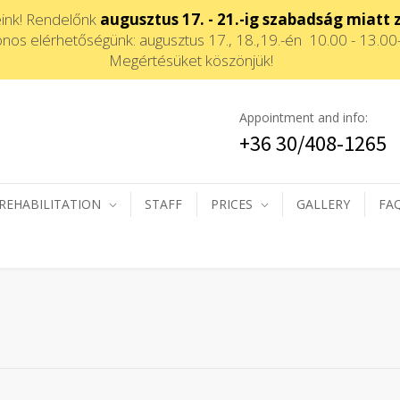
eink! Rendelőnk
augusztus 17. - 21.-ig szabadság miatt 
onos elérhetőségünk: augusztus 17., 18.,19.-én 10.00 - 13.00
Megértésüket köszönjük!
Appointment and info:
+36 30/408-1265
REHABILITATION
STAFF
PRICES
GALLERY
FA