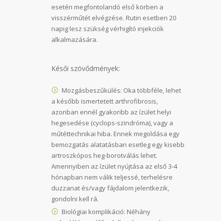
esetén megfontolandó első körben a
visszérműtét elvégzése. Rutin esetben 20
napig lesz szükség vérhigító injekciók
alkalmazására.
Késői szövődmények:
Mozgásbeszűkülés: Oka többféle, lehet
a később ismertetett arthrofibrosis,
azonban ennél gyakoribb az ízület helyi
hegesedése (cyclops-szindróma), vagy a
műtéttechnikai hiba. Ennek megoldása egy
bemozgatás alatatásban esetleg egy kisebb
artroszkópos heg-borotválás lehet.
Amennyiben az ízület nyújtása az első 3-4
hónapban nem válik teljessé, terhelésre
duzzanat és/vagy fájdalom jelentkezik,
gondolni kell rá.
Biológiai komplikáció: Néhány