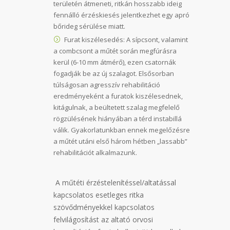
területén átmeneti, ritkán hosszabb ideig
fennálló érzéskiesés jelentkezhet egy apró
bőrideg sérülése miatt.
Furat kiszélesedés: A sípcsont, valamint
a combcsont a műtét során megfúrásra
kerül (6-10 mm átmérő), ezen csatornák
fogadják be az új szalagot. Elsősorban
túlságosan agresszív rehabilitáció
eredményeként a furatok kiszélesednek,
kitágulnak, a beültetett szalag megfelelő
rögzülésének hiányában a térd instabillá
válik. Gyakorlatunkban ennek megelőzésre
a műtét utáni első három hétben „lassabb”
rehabilitációt alkalmazunk.
A műtéti érzéstelenítéssel/altatással
kapcsolatos esetleges ritka
szövődményekkel kapcsolatos
felvilágosítást az altató orvosi