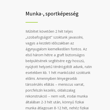
Munka-, sportképesség
Műtétet követően 2 hét teljes
„szobafogságot” szoktunk javasolni,
vagyis a kezdeti időszakban az
ágynyugalom kiemelkedően fontos. Az
első három hétre a graft biztonságos
beépülésének segítésére egy hosszú,
nyújtott helyzetű térdrögzítőt adunk, rutin
esetekben kb. 1 hét mankózást szoktunk
előírni. Amennyiben lényegesebb
társsérülés ellátás – meniscus varrat,
porcfelszín kezelés, oldalszalag
rekonstrukció – nem volt, irodai munka
általában 2-3 hét után, könnyű fizikai
munka átlagosan 8-12 hét, nehéz fizikai