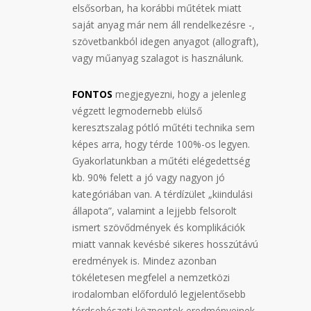
elsősorban, ha korábbi műtétek miatt
saját anyag már nem áll rendelkezésre -,
szövetbankból idegen anyagot (allograft),
vagy műanyag szalagot is használunk.
FONTOS
megjegyezni, hogy a jelenleg
végzett legmodernebb elülső
keresztszalag pótló műtéti technika sem
képes arra, hogy térde 100%-os legyen.
Gyakorlatunkban a műtéti elégedettség
kb. 90% felett a jó vagy nagyon jó
kategóriában van. A térdízület „kiindulási
állapota”, valamint a lejjebb felsorolt
ismert szövődmények és komplikációk
miatt vannak kevésbé sikeres hosszútávú
eredmények is. Mindez azonban
tökéletesen megfelel a nemzetközi
irodalomban előforduló legjelentősebb
térdsebészeti központok eredményeinek.