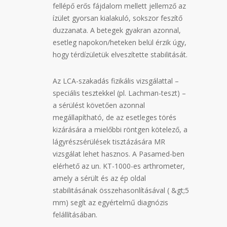
fellépő erős fájdalom mellett jellemző az
ízület gyorsan kialakuló, sokszor feszítő
duzzanata. A betegek gyakran azonnal,
esetleg napokon/heteken belül érzik úgy,
hogy térdízületük elveszítette stabilitását.
Az LCA-szakadás fizikális vizsgálattal –
speciális tesztekkel (pl. Lachman-teszt) –
a sérülést követően azonnal
megállapítható, de az esetleges törés
kizárására a mielőbbi röntgen kötelező, a
lágyrészsérülések tisztázására MR
vizsgálat lehet hasznos. A Pasamed-ben
elérhető az un. KT-1000-es arthrometer,
amely a sérült és az ép oldal
stabilitásának összehasonlításával ( &gt;5
mm) segít az egyértelmű diagnózis
felállításában.