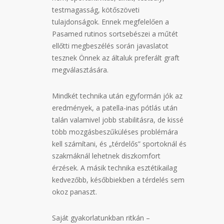
testmagasság, kötőszöveti
tulajdonságok. Ennek megfelelően a
Pasamed rutinos sortsebészei a műtét
ellőtti megbeszélés során javaslatot
tesznek Önnek az általuk preferált graft
megválasztására.
Mindkét technika után egyformán jók az
eredmények, a patella-inas pótlás után
talán valamivel jobb stabilitásra, de kissé
több mozgásbeszűküléses problémára
kell számítani, és „térdelős” sportoknál és
szakmáknál lehetnek diszkomfort
érzések. A másik technika esztétikailag
kedvezőbb, későbbiekben a térdelés sem
okoz panaszt.
Saját gyakorlatunkban ritkán –