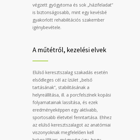
végzett gyógytorna és sok „házifeladat”
is biztonságosabb, mint egy kevésbé
gyakorlott rehabilitációs szakember
igénybevétele.
A műtétről, kezelési elvek
Elülső keresztszalag szakadás esetén
elsődleges cél az ízület „belső
tartásának”, stabilitásának a
helyreállítása, ill. a porcfelszínek kopási
folyamatainak lassítása, és ezek
eredményeképpen egy aktívabb,
sportosabb életvitel fenntartása. Ehhez
az elülső keresztszalagot az anatómiai
viszonyoknak megfelelően kell
helyreállítani, mégpedig úgy, hogy