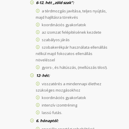
6-12. hét „zöld szak”:
a térdmozgás javítása, teljes nyújtás,
majd hajlításra törekvés
koordinációs gyakorlatok
az izomzat felépítésének kezdete
szabályos járás
szobakerékpár használata ellenállás
nélkül majd fokozatos ellenállás
növeléssel
gyors-, és hátúszás, (mellúszás tilos!).
12- hét:
visszatérés a mindennapi élethez
szükséges mozgásokhoz
koordinációs gyakorlatok
intenzív izomtréning
lassú futás.
6. hónaptól: