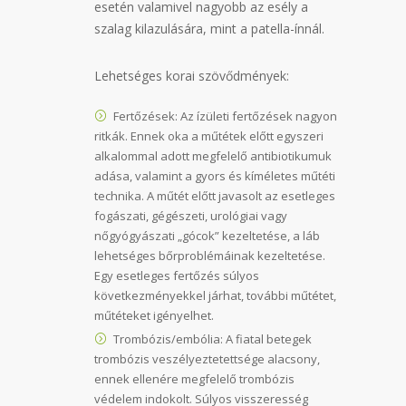
esetén valamivel nagyobb az esély a
szalag kilazulására, mint a patella-ínnál.
Lehetséges korai szövődmények:
Fertőzések: Az ízületi fertőzések nagyon
ritkák. Ennek oka a műtétek előtt egyszeri
alkalommal adott megfelelő antibiotikumuk
adása, valamint a gyors és kíméletes műtéti
technika. A műtét előtt javasolt az esetleges
fogászati, gégészeti, urológiai vagy
nőgyógyászati „gócok” kezeltetése, a láb
lehetséges bőrproblémáinak kezeltetése.
Egy esetleges fertőzés súlyos
következményekkel járhat, további műtétet,
műtéteket igényelhet.
Trombózis/embólia: A fiatal betegek
trombózis veszélyeztetettsége alacsony,
ennek ellenére megfelelő trombózis
védelem indokolt. Súlyos visszeresség