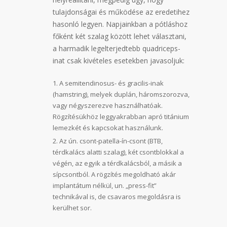
tulajdonságai és működése az eredetihez
hasonló legyen. Napjainkban a pótláshoz
főként két szalag között lehet választani,
a harmadik legelterjedtebb quadriceps-
inat csak kivételes esetekben javasoljuk:
A semitendinosus- és gracilis-inak
(hamstring), melyek duplán, háromszorozva,
vagy négyszerezve használhatóak.
Rögzítésükhöz leggyakrabban apró titánium
lemezkét és kapcsokat használunk.
Az ún. csont-patella-ín-csont (BTB,
térdkalács alatti szalag), két csontblokkal a
végén, az egyik a térdkalácsból, a másik a
sípcsontból. A rögzítés megoldható akár
implantátum nélkül, un. „press-fit”
technikával is, de csavaros megoldásra is
kerülhet sor.