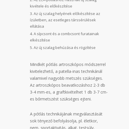
kivétele és előkészítése
Az új szalag helyének előkészítése az
ízületben, az esetleges társsérülések
ellátása
A sípcsont és a combcsont furatainak
elkészítése
Az új szalag behúzása és rögzítése
Mindkét pótlás artroszkópos módszerrel
kivitelezhető, a patella-inas technikánál
valamivel nagyobb metszés szükséges.
Az artroszkópos beavatkozáshoz 2-3 db
3-4 mm-es, a graftkivételhet 1 db 3-7 cm-
es bőrmetszést szükséges ejteni.
A pótlás technikájának megválasztását
sok tényező befolyásolja, pl. életkor,
nem, sportaktivitás, alkat, testsúly,