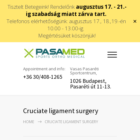
Tisztelt Betegeink! Rendelőnk
augusztus 17. - 21.-
ig szabadság miatt zárva tart.
Telefonos elérhetőségünk: augusztus 17., 18.,19.-én
✕
10.00 - 13.00-ig.
Megértésüket köszönjük!
Appointment and info:
Vasas Pasaréti
Sportcentrum,
+36 30/408-1265
1026 Budapest,
Pasaréti út 11-13.
Cruciate ligament surgery
HOME
CRUCIATE LIGAMENT SURGERY