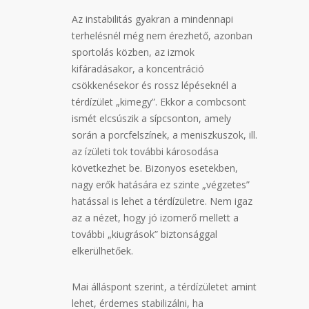
Az instabilitás gyakran a mindennapi
terhelésnél még nem érezhető, azonban
sportolás közben, az izmok
kifáradásakor, a koncentráció
csökkenésekor és rossz lépéseknél a
térdízület „kimegy”. Ekkor a combcsont
ismét elcsúszik a sípcsonton, amely
során a porcfelszínek, a meniszkuszok, ill.
az ízületi tok további károsodása
következhet be. Bizonyos esetekben,
nagy erők hatására ez szinte „végzetes”
hatással is lehet a térdízületre. Nem igaz
az a nézet, hogy jó izomerő mellett a
további „kiugrások” biztonsággal
elkerülhetőek.
Mai álláspont szerint, a térdízületet amint
lehet, érdemes stabilizálni, ha