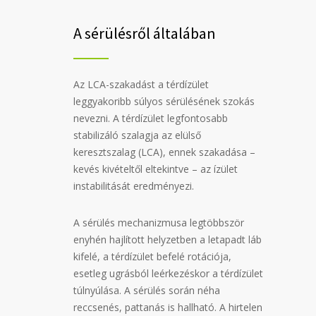
A sérülésről általában
Az LCA-szakadást a térdízület
leggyakoribb súlyos sérülésének szokás
nevezni. A térdízület legfontosabb
stabilizáló szalagja az elülső
keresztszalag (LCA), ennek szakadása –
kevés kivételtől eltekintve – az ízület
instabilitását eredményezi.
A sérülés mechanizmusa legtöbbször
enyhén hajlított helyzetben a letapadt láb
kifelé, a térdízület befelé rotációja,
esetleg ugrásból leérkezéskor a térdízület
túlnyúlása. A sérülés során néha
reccsenés, pattanás is hallható. A hirtelen