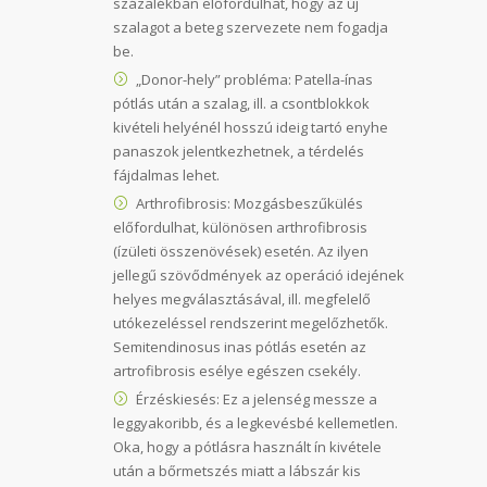
százalékban előfordulhat, hogy az új
szalagot a beteg szervezete nem fogadja
be.
„Donor-hely” probléma: Patella-ínas
pótlás után a szalag, ill. a csontblokkok
kivételi helyénél hosszú ideig tartó enyhe
panaszok jelentkezhetnek, a térdelés
fájdalmas lehet.
Arthrofibrosis: Mozgásbeszűkülés
előfordulhat, különösen arthrofibrosis
(ízületi összenövések) esetén. Az ilyen
jellegű szövődmények az operáció idejének
helyes megválasztásával, ill. megfelelő
utókezeléssel rendszerint megelőzhetők.
Semitendinosus inas pótlás esetén az
artrofibrosis esélye egészen csekély.
Érzéskiesés: Ez a jelenség messze a
leggyakoribb, és a legkevésbé kellemetlen.
Oka, hogy a pótlásra használt ín kivétele
után a bőrmetszés miatt a lábszár kis