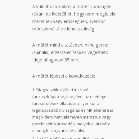
A különböző ínakról a műtét során igen
ritkán, de kiderülhet, hogy nem megfelelő
méretűek vagy erősségűek, ilyenkor
módszerváltásra lehet szükség.
A műtét mind altatásban, mind gerinc
(spinális) érzéstelenítésben végezhető.
Ideje átlagosan 35 perc.
A műtét lépései a következőek:
Diagnosztika ízületi tükrözés
(artroszkópia) segítségével az esetleges
társsérülések ellátására, ilyenkor a
legalaposabb kivizsgálás és MR ellenére is
még kiderülhet valamilyen meniscus vagy
porcfelszín károsodás, melyek ellátására
mindig fel vagyunk készülve
Az LCA-pótláshoz használt új szalag