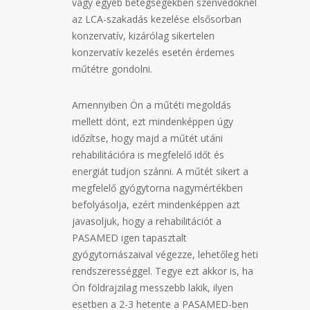
vagy egyéb betegségekben szenvedőknél
az LCA-szakadás kezelése elsősorban
konzervatív, kizárólag sikertelen
konzervatív kezelés esetén érdemes
műtétre gondolni.
Amennyiben Ön a műtéti megoldás
mellett dönt, ezt mindenképpen úgy
időzítse, hogy majd a műtét utáni
rehabilitációra is megfelelő időt és
energiát tudjon szánni. A műtét sikert a
megfelelő gyógytorna nagymértékben
befolyásolja, ezért mindenképpen azt
javasoljuk, hogy a rehabilitációt a
PASAMED igen tapasztalt
gyógytornászaival végezze, lehetőleg heti
rendszerességgel. Tegye ezt akkor is, ha
Ön földrajzilag messzebb lakik, ilyen
esetben a 2-3 hetente a PASAMED-ben