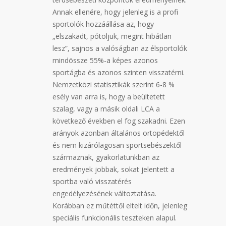
Annak ellenére, hogy jelenleg is a profi
sportolók hozzáállása az, hogy
„elszakadt, pótoljuk, megint hibátlan
lesz”, sajnos a valóságban az élsportolók
mindössze 55%-a képes azonos
sportágba és azonos szinten visszatérni.
Nemzetközi statisztikák szerint 6-8 %
esély van arra is, hogy a beültetett
szalag, vagy a másik oldali LCA a
következő években el fog szakadni. Ezen
arányok azonban általános ortopédektől
és nem kizárólagosan sportsebészektől
származnak, gyakorlatunkban az
eredmények jobbak, sokat jelentett a
sportba való visszatérés
engedélyezésének változtatása.
Korábban ez műtéttől eltelt időn, jelenleg
speciális funkcionális teszteken alapul.