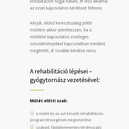
konzultáción fogja hallani, itt lesz alkalma
az ezzel kapcsolatos kérdéseit feltenni.
Kérjük, elülső keresztszalag pótló
műtétre akkor jelentkezzen, ha a
műtéttel kapcsolatos esetleges
szövődményekkel kapcsolatban mindent
megértett, ill. további kérdése nincs.
A rehabilitáció lépései –
gyógytornász vezetésével:
Műtét előtti szak:
a műtét és az azt követő rehabilitációs
program lényegének megismerése
szabad, fájdalommentes térdmozgás