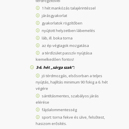
térdrögzítővel
1 hét mankózás talajérintéssel
járásgyakorlat
gyakorlatok rögzítőben
nyújtott helyzetben lábemelés
láb, ill. boka torna
az ép végtagok mozgatása
a térdízület passzív nyújtása
kiemelkedően fontos!
3-6. hét „sárga szak”:
jó térdmozgás, elsősorban a teljes
nyújtás, hajlítás minimum 90 fokig a 6. hét
végére
sántításmentes, szabályos járás
elérése
fájdalommentesség
sport: torna fekve és ülve, felsőtest,
hasizom erősítés.