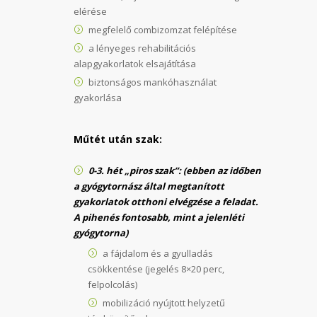
elérése
megfelelő combizomzat felépítése
a lényeges rehabilitációs
alapgyakorlatok elsajátítása
biztonságos mankóhasználat
gyakorlása
Műtét után szak:
0-3. hét „piros szak”: (ebben az időben
a gyógytornász által megtanított
gyakorlatok otthoni elvégzése a feladat.
A pihenés fontosabb, mint a jelenléti
gyógytorna)
a fájdalom és a gyulladás
csökkentése (jegelés 8×20 perc,
felpolcolás)
mobilizáció nyújtott helyzetű