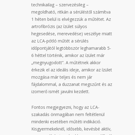
technikailag – szervezésileg –
megoldható, ritkán a sérüléstől számítva
1 héten belül is elvégezzük a műtétet. Az
artrofibrózis (az ízület súlyos
hegesedése, merevedése) veszélye miatt
az LCA-pótló műtét a sérülés
időpontjától legtöbbször leghamarabb 5-
6 héttel történik, amikor az ízület már
„megnyugodott”. A műtétnek akkor
érkezik el az ideális ideje, amikor az ízület
mozgása már teljes és nem jár
fájdalommal, a duzzanat megszűnt és az
izomerő ismét javulni kezdett.
Fontos megjegyezni, hogy az LCA-
szakadás önmagában nem feltétlenül
mindenki esetében műtéti indikáció.
Kisgyermekeknél, idősebb, kevésbé aktív,