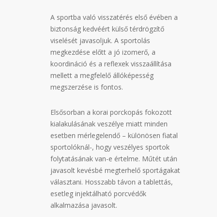
A sportba való visszatérés első évében a
biztonság kedvéért külső térdrögzítő
viselését javasoljuk. A sportolás
megkezdése előtt a jó izomerő, a
koordináció és a reflexek visszaállítása
mellett a megfelelő állóképesség
megszerzése is fontos.
Elsősorban a korai porckopás fokozott
kialakulásának veszélye miatt minden
esetben mérlegelendő – különösen fiatal
sportolóknál-, hogy veszélyes sportok
folytatásának van-e értelme. Műtét után
javasolt kevésbé megterhelő sportágakat
választani. Hosszabb távon a tablettás,
esetleg injektálható porcvédők
alkalmazása javasolt.