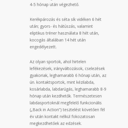
4-5 hónap után végezhető.
Kerékpározás és séta sík vidéken 6 hét
után; gyors- és hátúszás, valamint
eliptikus tréner használata 8 hét után,
kocogás általában 14 hét után
engedélyezett.
Az olyan sportok, ahol hirtelen
lefékezések, irányváltozások, cselezések
gyakoriak, leghamarabb 6 hónap után, az
ún. kontaktsportok, mint kézilabda,
kosárlabda, labdarúgás, leghamarabb 8-9
hónap után kezdhetők. Természetesen
labdasportoknál megfelelő funkcionális
(„Back in Action”) tesztelést követően fél
év után kontakt nélkül fokozatosan
megkezdhetőek az edzések.