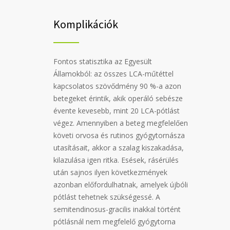
Komplikációk
Fontos statisztika az Egyesült
Államokból: az összes LCA-műtéttel
kapcsolatos szövődmény 90 %-a azon
betegeket érintik, akik operáló sebésze
évente kevesebb, mint 20 LCA-pótlást
végez. Amennyiben a beteg megfelelően
követi orvosa és rutinos gyógytornásza
utasításait, akkor a szalag kiszakadása,
kilazulása igen ritka. Esések, rásérülés
után sajnos ilyen következmények
azonban előfordulhatnak, amelyek újbóli
pótlást tehetnek szükségessé. A
semitendinosus-gracilis inakkal történt
pótlásnál nem megfelelő gyógytorna