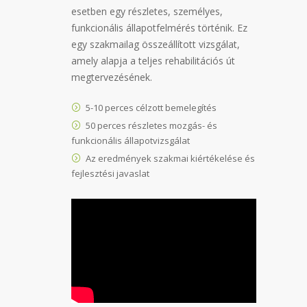
esetben egy részletes, személyes,
funkcionális állapotfelmérés történik. Ez
egy szakmailag összeállított vizsgálat,
amely alapja a teljes rehabilitációs út
megtervezésének.
5-10 perces célzott bemelegítés
50 perces részletes mozgás- és
funkcionális állapotvizsgálat
Az eredmények szakmai kiértékelése és
fejlesztési javaslat