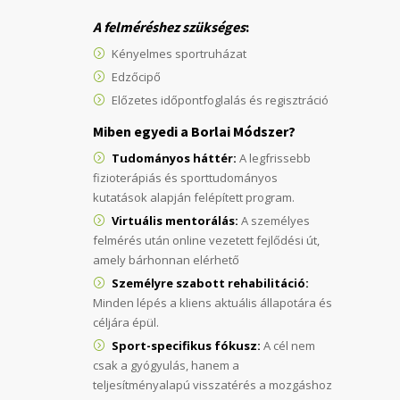
A felméréshez szükséges
:
Kényelmes sportruházat
Edzőcipő
Előzetes időpontfoglalás és regisztráció
Miben egyedi a Borlai Módszer?
Tudományos háttér:
A legfrissebb
fizioterápiás és sporttudományos
kutatások alapján felépített program.
Virtuális mentorálás:
A személyes
felmérés után online vezetett fejlődési út,
amely bárhonnan elérhető
Személyre szabott rehabilitáció:
Minden lépés a kliens aktuális állapotára és
céljára épül.
Sport-specifikus fókusz:
A cél nem
csak a gyógyulás, hanem a
teljesítményalapú visszatérés a mozgáshoz