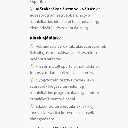
/ sportba.
Időtakarékos életmód – váltás:
Az
edzésprogram segít abban, hogy a
rehabilitációs időszakot hasznosan, egy
életmódváltás részeként éje meg.
Kinek ajánljuk?
ACL műtétre váróknak, akik szeretnének
fizikailag és mentálisan is felkészülten
belépni a műtétbe.
Frissen műtött sportolóknak, akiknek
fontos a tudatos, célzott visszatérés.
Gyógytornán résztvevőknek, akik
szeretnék kiegészíteni jelenlegi
rehabilitációs programjukat egy modern
szemléletű mentorálással.
Edzőknek, terapeutáknak, akik új,
innovatív eszközt keresnek klienseik
támogatására.