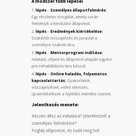
A módszer főbb lépései
lépés
–
Személyes állapotfelmérés:
Egy részletes vizsgálat, amely során
felmérjük a kiindulási állapotod.
lépés
–
Eredmények kiértékelése:
Szakértői visszajelzés és javaslat a
személyre szabott útra.
lépés
–
Mentorprogram indítása:
Adataid, céljaid és állapotod alapján egyéni
pre-rehabilitációs terv készül.
lépés
–
Online haladás, folyamatos
kapcsolattartás:
Gyakorlatok,
visszajelzések, videó elemzés,
újraértékelések a fejlődés mértéke szerint.
Jelentkezés menete:
Készen állsz az indulásra?
Jelentkeznél a
személyes felmérésre?
Foglalj időpontot, és tudd meg hol