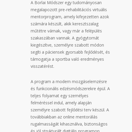
A Borlai Módszer egy tudományosan
megalapozott pre-rehabilitációs virtuális
mentorprogram, amely kifejezetten azok
számára készült, akik keresztszalag
műtétre várnak, vagy már a felépülés
szakaszában vannak. A gyógytornát
kiegészítve, személyre szabott módon
segíti a páciensek gyorsabb fejlődését, és
támogatja a sportba való eredményes
visszatérést.
A program a modern mozgáselemzésre
és funkcionális edzésmódszerekre épül. A
teljes folyamat egy személyes
felméréssel indul, amely alapján
személyre szabott fejlődési terv készül. A
továbbiakban az online mentorálás
rugalmasságát kihasználva, biztonságos
és jól strukturált digitális programon