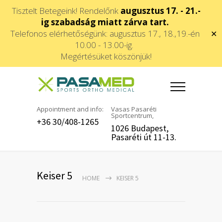
Tisztelt Betegeink! Rendelőnk
augusztus 17. - 21.-
ig szabadság miatt zárva tart.
Telefonos elérhetőségünk: augusztus 17., 18.,19.-én
✕
10.00 - 13.00-ig.
Megértésüket köszönjük!
Appointment and info:
Vasas Pasaréti
Sportcentrum,
+36 30/408-1265
1026 Budapest,
Pasaréti út 11-13.
Keiser 5
HOME
KEISER 5