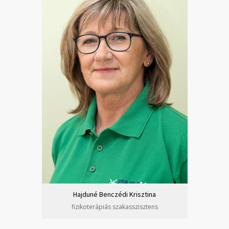
Hajduné Benczédi Krisztina
fizikoterápiás szakasszisztens