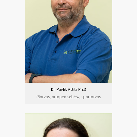
Dr. Pavlik Attila Ph.D
főorvos, ortopéd sebész, sportorvos