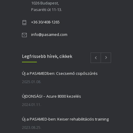
1026 Budapest,
Pasaréti út 11-13.
+36 30/408-1265
info@pasamed.com
Legfrissebb hírek, cikkek
ÚJ a PASAMEDben: Csecsemő csipőszűrés
2025.01.08.
ÚJDONSÁG! – Acure 8000 kezelés
2024.01.11.
Új a PASAMED-ben: Keiser rehabilitációs training
2023.08.25.