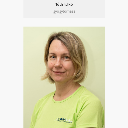
Tóth Ildikó
gyógytornász