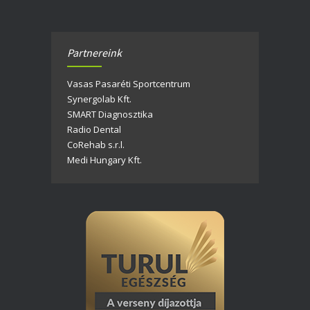
Felújítás miatti szünet
2023.06.20.
Partnereink
Rehabilitációs szolgáltatások – áremelkedés
Vasas Pasaréti Sportcentrum
2023.04.04.
Synergolab Kft.
SMART Diagnosztika
Radio Dental
CoRehab s.r.l.
Medi Hungary Kft.