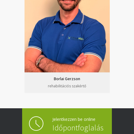
Borlai Gerzson
rehabilitációs szakértő
Jelentkezzen be online
Időpontfoglalás