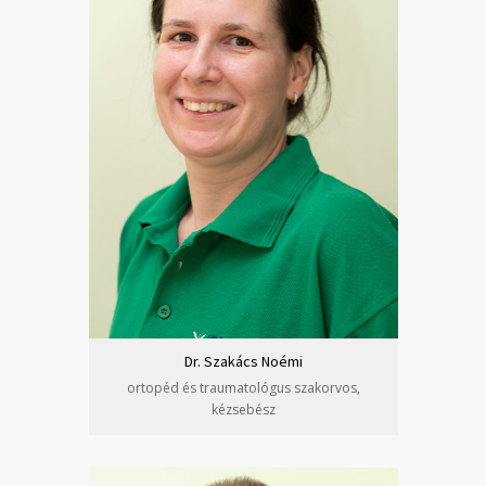
Dr. Szakács Noémi
ortopéd és traumatológus szakorvos,
kézsebész