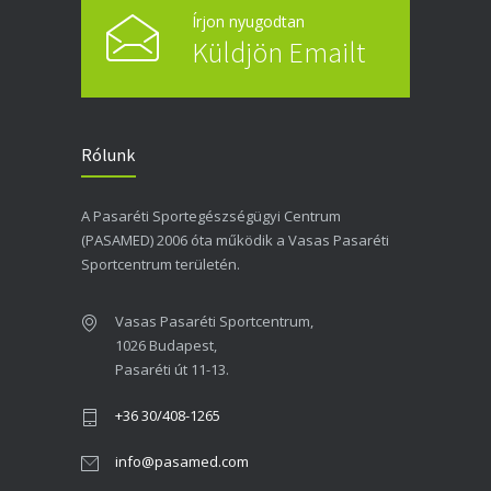
Írjon nyugodtan
Küldjön Emailt
Rólunk
A Pasaréti Sportegészségügyi Centrum
(PASAMED) 2006 óta működik a Vasas Pasaréti
Sportcentrum területén.
Vasas Pasaréti Sportcentrum,
1026 Budapest,
Pasaréti út 11-13.
+36 30/408-1265
info@pasamed.com