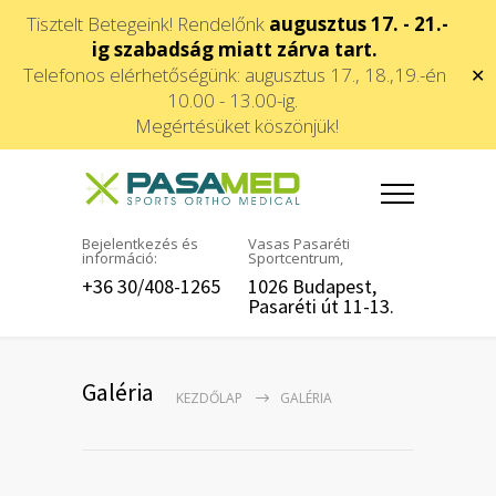
Tisztelt Betegeink! Rendelőnk
augusztus 17. - 21.-
ig szabadság miatt zárva tart.
Telefonos elérhetőségünk: augusztus 17., 18.,19.-én
✕
10.00 - 13.00-ig.
Megértésüket köszönjük!
Bejelentkezés és
Vasas Pasaréti
információ:
Sportcentrum,
+36 30/408-1265
1026 Budapest,
Pasaréti út 11-13.
Galéria
KEZDŐLAP
GALÉRIA