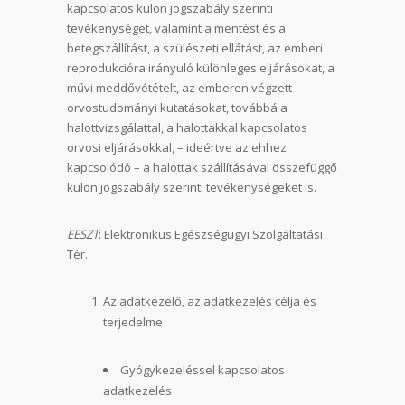
kapcsolatos külön jogszabály szerinti
tevékenységet, valamint a mentést és a
betegszállítást, a szülészeti ellátást, az emberi
reprodukcióra irányuló különleges eljárásokat, a
művi meddővétételt, az emberen végzett
orvostudományi kutatásokat, továbbá a
halottvizsgálattal, a halottakkal kapcsolatos
orvosi eljárásokkal, – ideértve az ehhez
kapcsolódó – a halottak szállításával összefüggő
külön jogszabály szerinti tevékenységeket is.
EESZT
: Elektronikus Egészségügyi Szolgáltatási
Tér.
Az adatkezelő, az adatkezelés célja és
terjedelme
Gyógykezeléssel kapcsolatos
adatkezelés