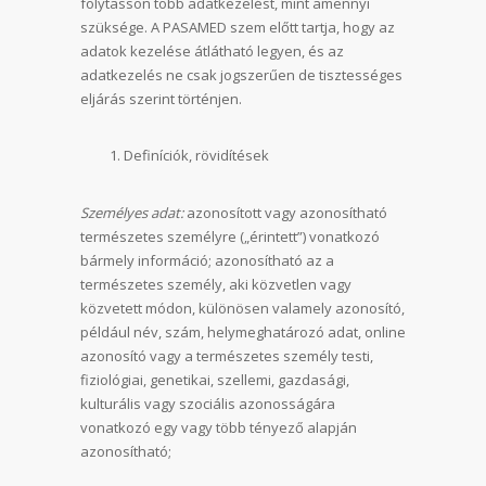
folytasson több adatkezelést, mint amennyi
szüksége. A PASAMED szem előtt tartja, hogy az
adatok kezelése átlátható legyen, és az
adatkezelés ne csak jogszerűen de tisztességes
eljárás szerint történjen.
Definíciók, rövidítések
Személyes adat:
azonosított vagy azonosítható
természetes személyre („érintett”) vonatkozó
bármely információ; azonosítható az a
természetes személy, aki közvetlen vagy
közvetett módon, különösen valamely azonosító,
például név, szám, helymeghatározó adat, online
azonosító vagy a természetes személy testi,
fiziológiai, genetikai, szellemi, gazdasági,
kulturális vagy szociális azonosságára
vonatkozó egy vagy több tényező alapján
azonosítható;