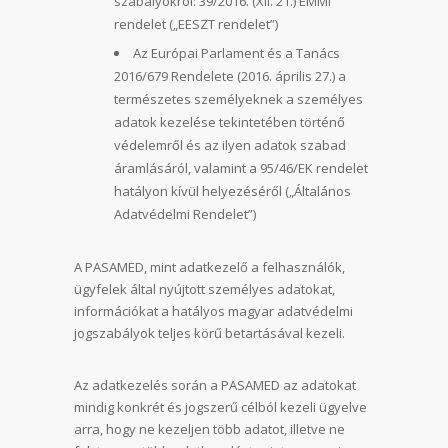
szabályokról: 39/2016. (XII. 21.) EMMI
rendelet („EESZT rendelet”)
Az Európai Parlament és a Tanács
2016/679 Rendelete (2016. április 27.) a
természetes személyeknek a személyes
adatok kezelése tekintetében történő
védelemről és az ilyen adatok szabad
áramlásáról, valamint a 95/46/EK rendelet
hatályon kívül helyezéséről („Általános
Adatvédelmi Rendelet”)
A PASAMED, mint adatkezelő a felhasználók,
ügyfelek által nyújtott személyes adatokat,
információkat a hatályos magyar adatvédelmi
jogszabályok teljes körű betartásával kezeli.
Az adatkezelés során a PASAMED az adatokat
mindig konkrét és jogszerű célból kezeli ügyelve
arra, hogy ne kezeljen több adatot, illetve ne