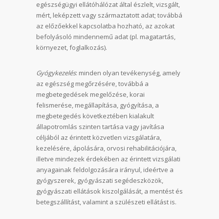
egészségügyi ellátóhálózat által észlelt, vizsgált,
mért, leképzett vagy származtatott adat; továbbá
az előzőekkel kapcsolatba hozható, az azokat
befolyásoló mindennemű adat (pl. magatartás,
környezet, foglalkozás).
Gyógykezelés
: minden olyan tevékenység, amely
az egészség megőrzésére, továbbá a
megbetegedések megelőzése, korai
felismerése, megállapítása, gyógyítása, a
megbetegedés következtében kialakult
állapotromlás szinten tartása vagy javítása
céljából az érintett közvetlen vizsgálatára,
kezelésére, ápolására, orvosi rehabilitációjára,
illetve mindezek érdekében az érintett vizsgálati
anyagainak feldolgozására irányul, ideértve a
gyógyszerek, gyógyászati segédeszközök,
gyógyászati ellátások kiszolgálását, a mentést és
betegszállítást, valamint a szülészeti ellátást is.