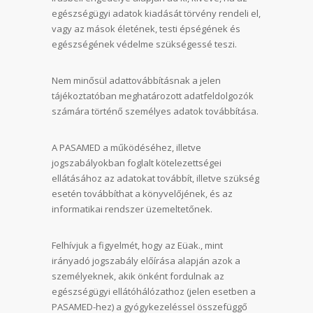
egészségügyi adatok kiadását törvény rendeli el,
vagy az mások életének, testi épségének és
egészségének védelme szükségessé teszi.
Nem minősül adattovábbításnak a jelen
tájékoztatóban meghatározott adatfeldolgozók
számára történő személyes adatok továbbítása.
A PASAMED a működéséhez, illetve
jogszabályokban foglalt kötelezettségei
ellátásához az adatokat továbbít, illetve szükség
esetén továbbíthat a könyvelőjének, és az
informatikai rendszer üzemeltetőnek.
Felhívjuk a figyelmét, hogy az Eüak., mint
irányadó jogszabály előírása alapján azok a
személyeknek, akik önként fordulnak az
egészségügyi ellátóhálózathoz (jelen esetben a
PASAMED-hez) a gyógykezeléssel összefüggő