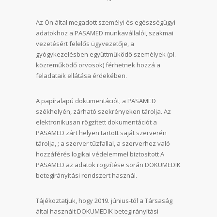
Az Ön által megadott személyi és egészségügyi
adatokhoz a PASAMED munkavállalói, szakmai
vezetésért felelős ügyvezetője, a
gyógykezelésben együttműködő személyek (pl.
közreműködő orvosok) férhetnek hozzá a
feladataik ellátása érdekében.
A papíralapú dokumentációt, a PASAMED
székhelyén, zárható szekrényeken tárolja. Az
elektronikusan rögzített dokumentációt a
PASAMED zárt helyen tartott saját szerverén
tárolja, ; a szerver tűzfallal, a szerverhez való
hozzáférés logikai védelemmel biztosított A
PASAMED az adatok rögzítése során DOKUMEDIK
betegirányítási rendszert használ.
Tájékoztatjuk, hogy 2019. június-tól a Társaság
által használt DOKUMEDIK betegirányítási