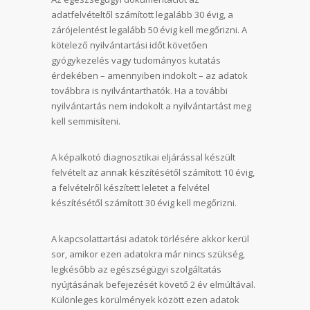
adatfelvételtől számított legalább 30 évig, a
zárójelentést legalább 50 évig kell megőrizni. A
kötelező nyilvántartási időt követően
gyógykezelés vagy tudományos kutatás
érdekében – amennyiben indokolt – az adatok
továbbra is nyilvántarthatók. Ha a további
nyilvántartás nem indokolt a nyilvántartást meg
kell semmisíteni.
A képalkotó diagnosztikai eljárással készült
felvételt az annak készítésétől számított 10 évig,
a felvételről készített leletet a felvétel
készítésétől számított 30 évig kell megőrizni.
A kapcsolattartási adatok törlésére akkor kerül
sor, amikor ezen adatokra már nincs szükség,
legkésőbb az egészségügyi szolgáltatás
nyújtásának befejezését követő 2 év elmúltával.
Különleges körülmények között ezen adatok