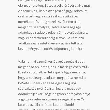
(szolgáltatás igénybevételéhez)
elengedhetetlen, illetve a cél elérésére alkalmas.
A személyes, illetve az egészségügyi adatokat
csak a cél megvalósulásához szükséges
mértékben és ideig kezeli. Az érintett által
megadott személyes, illetve egészségügyi
adatokat az adatkezelési cél megvalósulásáig,
vagy ellehetetlenüléséig, illetve – a kötelező
adatkezelés esetét kivéve – az érintett által
kezdeményezett törlés időpontjáig kezeljük.
Valamennyi személyes és egészégügyi adat
megadása önkéntes, az Ön mérlegelésén múlik.
Ezzel kapcsolatban felhívjuk a figyelmet arra,
hogy a szükséges adatok megadása nélkül a
PASAMED nem képes az egészségügyi
szolgáltatás nyújtására, illetve a megadott
adatok teljeskörűsége nagyban befolyásolhatja
a gyógykezelés eredményességét, illetve Ön
köteles az ellátásában közreműködő