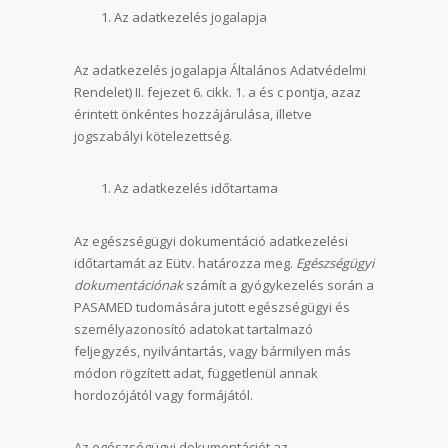
Az adatkezelés jogalapja
Az adatkezelés jogalapja Általános Adatvédelmi
Rendelet) II. fejezet 6. cikk. 1. a és c pontja, azaz
érintett önkéntes hozzájárulása, illetve
jogszabályi kötelezettség.
Az adatkezelés időtartama
Az egészségügyi dokumentáció adatkezelési
időtartamát az Eütv. határozza meg.
Egészségügyi
dokumentációnak
számít a gyógykezelés során a
PASAMED tudomására jutott egészségügyi és
személyazonosító adatokat tartalmazó
feljegyzés, nyilvántartás, vagy bármilyen más
módon rögzített adat, függetlenül annak
hordozójától vagy formájától.
Az egészségügyi dokumentációt az