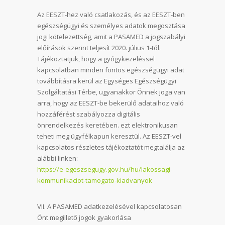
Az EESZT-hez való csatlakozás, és az EESZT-ben
egészségügyi és személyes adatok megosztása
jogi kötelezettség, amit a PASAMED a jogszabályi
előírások szerint teljesít 2020. július 1-tól.
Tájékoztatjuk, hogy a gyógykezeléssel
kapcsolatban minden fontos egészségügyi adat
továbbításra kerül az Egységes Egészségügyi
Szolgáltatási Térbe, ugyanakkor Önnek joga van
arra, hogy az EESZT-be bekerülő adataihoz való
hozzáférést szabályozza digitális
önrendelkezés keretében. ezt elektronikusan
teheti meg ügyfélkapun keresztül. Az EESZT-vel
kapcsolatos részletes tájékoztatót megtalálja az
alábbi linken:
https://e-egeszsegugy.gov.hu/hu/lakossagi-
kommunikaciot-tamogato-kiadvanyok
VII. A PASAMED adatkezelésével kapcsolatosan
Önt megillető jogok gyakorlása