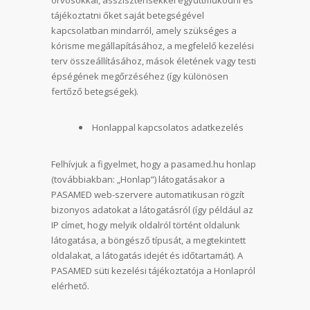
orvosokkal, asszisztensekkel együttműködni és
tájékoztatni őket saját betegségével
kapcsolatban mindarról, amely szükséges a
kórisme megállapításához, a megfelelő kezelési
terv összeállításához, mások életének vagy testi
épségének megőrzéséhez (így különösen
fertőző betegségek).
Honlappal kapcsolatos adatkezelés
Felhívjuk a figyelmet, hogy a pasamed.hu honlap
(továbbiakban: „Honlap”) látogatásakor a
PASAMED web-szervere automatikusan rögzít
bizonyos adatokat a látogatásról (így például az
IP címet, hogy melyik oldalról történt oldalunk
látogatása, a böngésző típusát, a megtekintett
oldalakat, a látogatás idejét és időtartamát). A
PASAMED süti kezelési tájékoztatója a Honlapról
elérhető.