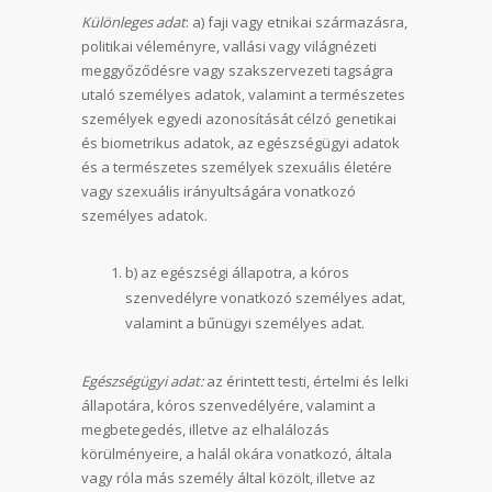
Különleges adat
: a) faji vagy etnikai származásra,
politikai véleményre, vallási vagy világnézeti
meggyőződésre vagy szakszervezeti tagságra
utaló személyes adatok, valamint a természetes
személyek egyedi azonosítását célzó genetikai
és biometrikus adatok, az egészségügyi adatok
és a természetes személyek szexuális életére
vagy szexuális irányultságára vonatkozó
személyes adatok.
b) az egészségi állapotra, a kóros
szenvedélyre vonatkozó személyes adat,
valamint a bűnügyi személyes adat.
Egészségügyi adat:
az érintett testi, értelmi és lelki
állapotára, kóros szenvedélyére, valamint a
megbetegedés, illetve az elhalálozás
körülményeire, a halál okára vonatkozó, általa
vagy róla más személy által közölt, illetve az