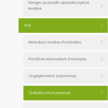
Röntgen asszisztált csípőizületi injekció
beadása
Térd
Meniszkusz sérülése (Porcleválás)
Porcfelszín-károsodások (Porckopás)
Tengelykorrekció (osteotomia)
Térdkalács körüli panaszok