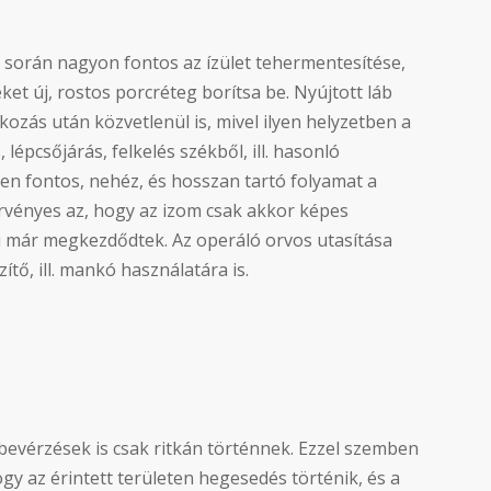
 során nagyon fontos az ízület tehermentesítése,
ket új, rostos porcréteg borítsa be. Nyújtott láb
kozás után közvetlenül is, mivel ilyen helyzetben a
 lépcsőjárás, felkelés székből, ill. hasonló
n fontos, nehéz, és hosszan tartó folyamat a
s érvényes az, hogy az izom csak akkor képes
ai már megkezdődtek. Az operáló orvos utasítása
tő, ill. mankó használatára is.
 bevérzések is csak ritkán történnek. Ezzel szemben
gy az érintett területen hegesedés történik, és a