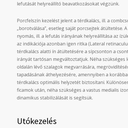
lefutását helyreállító beavatkozásokat végzünk.
Porcfelszín kezelést jelent a térdkalács, ill. a comb
„borotválása”, esetleg saját porcsejtek átültetése. A 
nyomás, ill. a lefutás irányának helyreállítása az ízü
az indikációja azonban igen ritka (Lateral retinacul
térdkalács alatti ín átültetésére a sípcsonton a cson
irányát tartósan megváltoztatjuk. Néha szükséges l
oldalán lévő szalagok megvarrására, megrövidítésére
tapadásának áthelyezésére, amennyiben a korábba
térdkalács optimális helyzetét biztosítani. Különös
ficamok után, néha szükséges a vastus medialis izom
dinamikus stabilizálását is segítsük.
Utókezelés