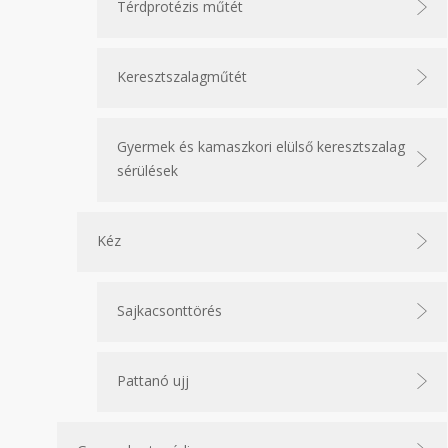
Térdprotézis műtét
Keresztszalagműtét
Gyermek és kamaszkori elülső keresztszalag
sérülések
Kéz
Sajkacsonttörés
Pattanó ujj