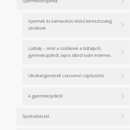
Gyermekortopédia
Gyermek és kamaszkori elülső keresztszalag
sérülések
Lúdtalp – Amit a szülőknek a lúdtalpról,
gyermekcipőkről, lapos lábról tudni érdemes
Ultrahangvezérelt csecsemő csípőszűrés
A gyermekcipőkről
Sportsebészet