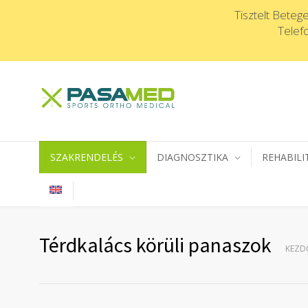
Tisztelt Beteg
Telef
SZAKRENDELÉS
DIAGNOSZTIKA
REHABILI
Térdkalács körüli panaszok
KEZD