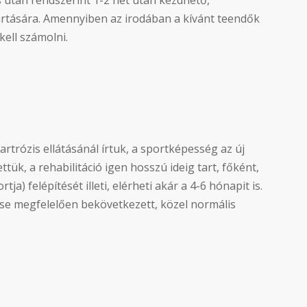
s után rendszerint 1-2 hét után kezdhető,
artására. Amennyiben az irodában a kívánt teendők
ell számolni.
 artrózis ellátásánál írtuk, a sportképesség az új
ük, a rehabilitáció igen hosszú ideig tart, főként,
a) felépítését illeti, elérheti akár a 4-6 hónapit is.
e megfelelően bekövetkezett, közel normális