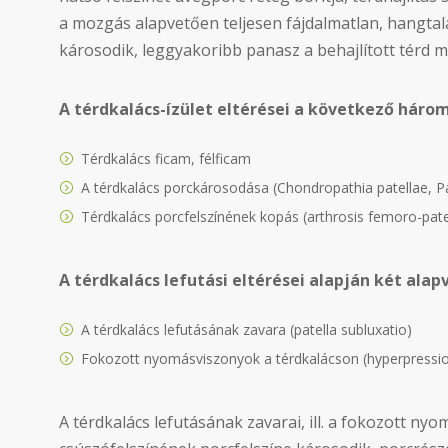
a mozgás alapvetően teljesen fájdalmatlan, hangtal
károsodik, leggyakoribb panasz a behajlított térd 
A térdkalács-ízület eltérései a következő három
Térdkalács ficam, félficam
A térdkalács porckárosodása (Chondropathia patellae, 
Térdkalács porcfelszínének kopás (arthrosis femoro-patel
A térdkalács lefutási eltérései alapján két al
A térdkalács lefutásának zavara (patella subluxatio)
Fokozott nyomásviszonyok a térdkalácson (hyperpressio
A térdkalács lefutásának zavarai, ill. a fokozott nyo