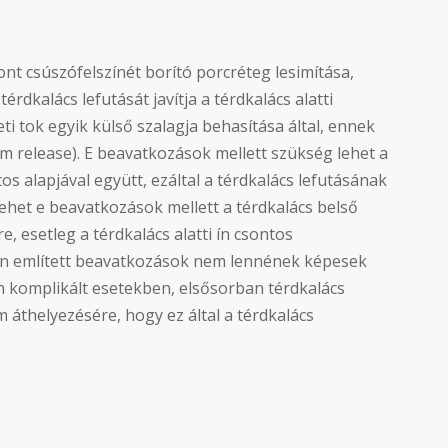
csont csúszófelszínét borító porcréteg lesimítása,
térdkalács lefutását javítja a térdkalács alatti
leti tok egyik külső szalagja behasítása által, ennek
um release). E beavatkozások mellett szükség lehet a
tos alapjával együtt, ezáltal a térdkalács lefutásának
ehet e beavatkozások mellett a térdkalács belső
, esetleg a térdkalács alatti ín csontos
n említett beavatkozások nem lennének képesek
en komplikált esetekben, elsősorban térdkalács
 áthelyezésére, hogy ez által a térdkalács