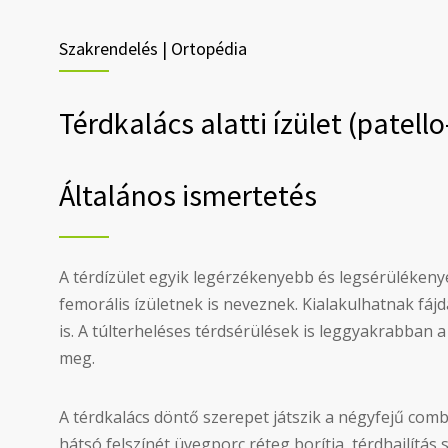
Szakrendelés | Ortopédia
Térdkalács alatti ízület (patell
Általános ismertetés
A térdízület egyik legérzékenyebb és legsérülékeny
femorális ízületnek is neveznek. Kialakulhatnak fájd
is. A túlterheléses térdsérülések is leggyakrabban a
meg.
A térdkalács döntő szerepet játszik a négyfejű comb
hátsó felszínét üvegporc réteg borítja, térdhajlítás