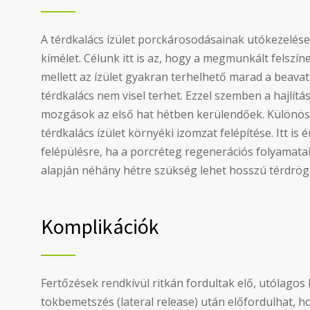
A térdkalács ízület porckárosodásainak utókezelése
kímélet. Célunk itt is az, hogy a megmunkált felszíne
mellett az ízület gyakran terhelhető marad a beavat
térdkalács nem visel terhet. Ezzel szemben a hajlítás,
mozgások az első hat hétben kerülendőek. Különöse
térdkalács ízület környéki izomzat felépítése. Itt i
felépülésre, ha a porcréteg regenerációs folyamat
alapján néhány hétre szükség lehet hosszú térdrögzí
Komplikációk
Fertőzések rendkívül ritkán fordultak elő, utólagos
tokbemetszés (lateral release) után előfordulhat, ho