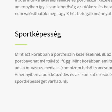
Irodai munka lateralis release és porcfelszín kezelé
amennyiben így is van lehetőség az utókezelés bet
nem valósíthatók meg, úgy 8 hét betegállománnyal k
Sportképesség
Mint azt korábban a porcfelszín kezeléseknél, ill. az
porcbevonat mértékétől függ. Mint korábban említett
ami a m. vastus medialis (combizom belső izomcsoportj
Amennyiben a porcképződés és az izomzat erősödés
sportképességet várhatunk.