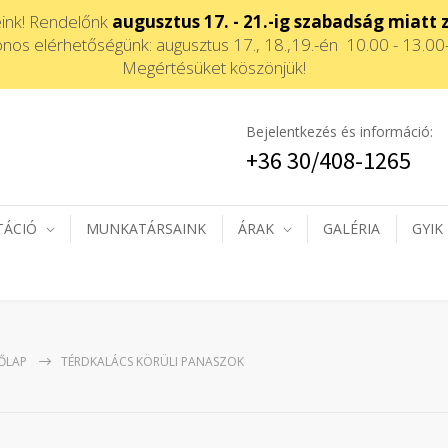
eink! Rendelőnk
augusztus 17. - 21.-ig szabadság miatt 
onos elérhetőségünk: augusztus 17., 18.,19.-én 10.00 - 13.00
Megértésüket köszönjük!
Bejelentkezés és információ:
+36 30/408-1265
TÁCIÓ
MUNKATÁRSAINK
ÁRAK
GALÉRIA
GYIK
ŐLAP
TÉRDKALÁCS KÖRÜLI PANASZOK