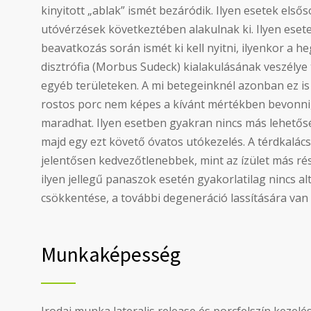
kinyitott „ablak” ismét bezáródik. Ilyen esetek els
utóvérzések következtében alakulnak ki. Ilyen ese
beavatkozás során ismét ki kell nyitni, ilyenkor a he
disztrófia (Morbus Sudeck) kialakulásának veszély
egyéb területeken. A mi betegeinknél azonban ez is
rostos porc nem képes a kívánt mértékben bevonni, 
maradhat. Ilyen esetben gyakran nincs más lehetős
majd egy ezt követő óvatos utókezelés. A térdkalács
jelentősen kedvezőtlenebbek, mint az ízület más rés
ilyen jellegű panaszok esetén gyakorlatilag nincs a
csökkentése, a további degeneráció lassítására van
Munkaképesség