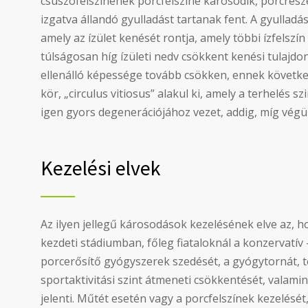
csúszófelszínének porcfelszíne károsodik, porcrésze
izgatva állandó gyulladást tartanak fent. A gyulladás
amely az ízület kenését rontja, amely többi ízfelsz
túlságosan híg ízületi nedv csökkent kenési tulajdo
ellenálló képessége tovább csökken, ennek követke
kör, „circulus vitiosus” alakul ki, amely a terhelés s
igen gyors degenerációjához vezet, addig, míg végül 
Kezelési elvek
Az ilyen jellegű károsodások kezelésének elve az, 
kezdeti stádiumban, főleg fiataloknál a konzervatív
porcerősítő gyógyszerek szedését, a gyógytornát, té
sportaktivitási szint átmeneti csökkentését, valamin
jelenti. Műtét esetén vagy a porcfelszínek kezelését, 