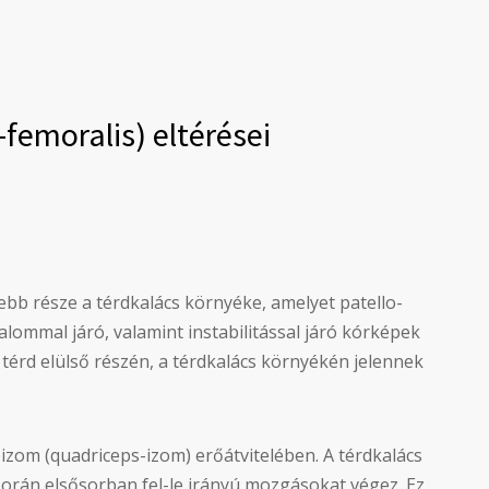
o-femoralis) eltérései
ebb része a térdkalács környéke, amelyet patello-
alommal járó, valamint instabilitással járó kórképek
 térd elülső részén, a térdkalács környékén jelennek
izom (quadriceps-izom) erőátvitelében. A térdkalács
 során elsősorban fel-le irányú mozgásokat végez. Ez