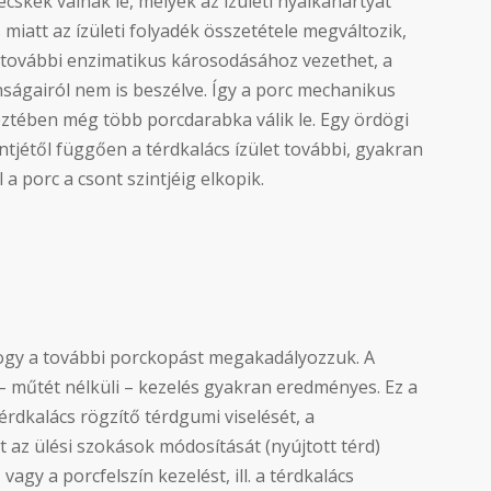
cskék válnak le, melyek az ízületi nyálkahártyát
 miatt az ízületi folyadék összetétele megváltozik,
ín további enzimatikus károsodásához vezethet, a
nságairól nem is beszélve. Így a porc mechanikus
ztében még több porcdarabka válik le. Egy ördögi
zintjétől függően a térdkalács ízület további, gyakran
a porc a csont szintjéig elkopik.
hogy a további porckopást megakadályozzuk. A
 – műtét nélküli – kezelés gyakran eredményes. Ez a
rdkalács rögzítő térdgumi viselését, a
t az ülési szokások módosítását (nyújtott térd)
vagy a porcfelszín kezelést, ill. a térdkalács