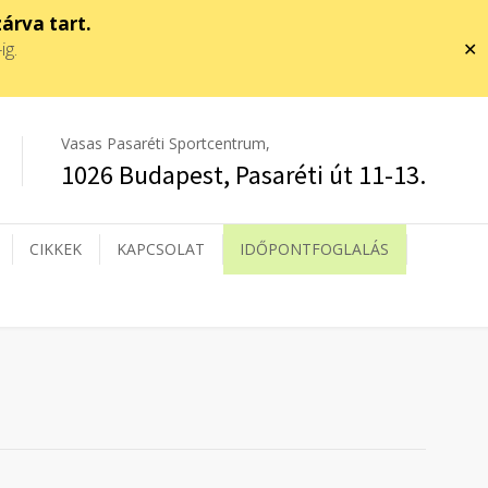
zárva tart.
-ig.
✕
Vasas Pasaréti Sportcentrum,
1026 Budapest, Pasaréti út 11-13.
CIKKEK
KAPCSOLAT
IDŐPONTFOGLALÁS