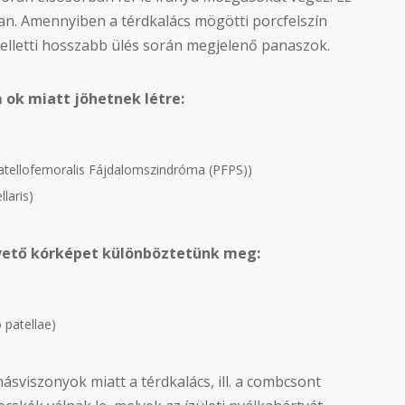
an. Amennyiben a térdkalács mögötti porcfelszín
melletti hosszabb ülés során megjelenő panaszok.
 ok miatt jöhetnek létre:
Patellofemoralis Fájdalomszindróma (PFPS))
laris)
apvető kórképet különböztetünk meg:
 patellae)
másviszonyok miatt a térdkalács, ill. a combcsont