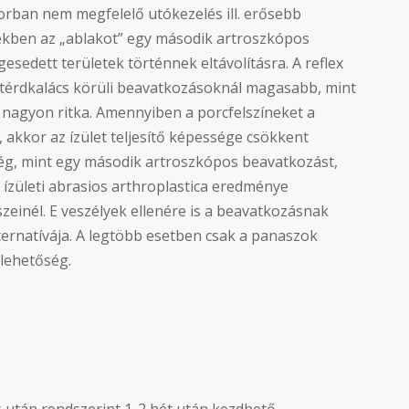
ősorban nem megfelelő utókezelés ill. erősebb
tekben az „ablakot” egy második artroszkópos
gesedett területek történnek eltávolításra. A reflex
e térdkalács körüli beavatkozásoknál magasabb, mint
 nagyon ritka. Amennyiben a porcfelszíneket a
akkor az ízület teljesítő képessége csökkent
ég, mint egy második artroszkópos beavatkozást,
 ízületi abrasios arthroplastica eredménye
zeinél. E veszélyek ellenére is a beavatkozásnak
lternatívája. A legtöbb esetben csak a panaszok
 lehetőség.