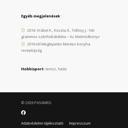
Egyéb megjelenések
2016: Vrábel K., Koszta Á., Töllösy J.: 160
grammos szénhidrátdiéta – Az életmódkönyv
2016-tól Meglepetés Mentes Konyha
receptújság
Hobbisport
: tenisz, futás
© 2026 PASAMED.
Adatvédelmi tájékoztató
Impresszum