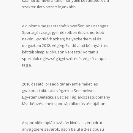
számára), mivel a tanulmányaim kezdetétől ez a
szakterület vonzott leginkább.
A diploma megszerzését követően az Országos
Sportegészségügyi Intézetben (közismertebb
nevén Sportkórházban) helyezkedtem el és
dolgoztam 2018. végéig. Ez idő alatt két nyári- és
két téli olimpiai cikluson keresztül voltam a
sportolók egészségügyi szűrését végző csapat
tagja.
2016 őszétől óraadó tanárként elméleti és
gyakorlati oktatást végzek a Semmelweis
Egyetem Dietetikus Bsc és Táplálkozástudomány
Msc képzéseinek sporttáplálkozás témájában.
A sportolók táplálkozásán kívül a szénhidrát
anyagcsere zavarok, azon belül a 2-es típusú