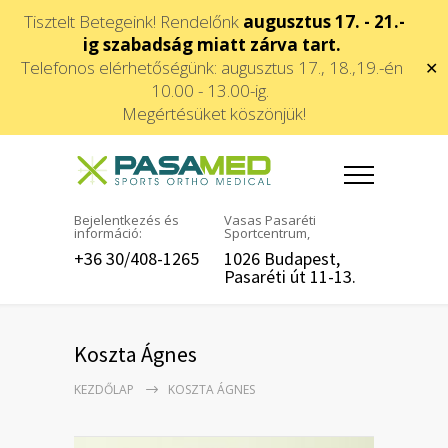
Tisztelt Betegeink! Rendelőnk
augusztus 17. - 21.-
ig szabadság miatt zárva tart.
Telefonos elérhetőségünk: augusztus 17., 18.,19.-én
✕
10.00 - 13.00-ig.
Megértésüket köszönjük!
Bejelentkezés és
Vasas Pasaréti
információ:
Sportcentrum,
+36 30/408-1265
1026 Budapest,
Pasaréti út 11-13.
Koszta Ágnes
KEZDŐLAP
KOSZTA ÁGNES