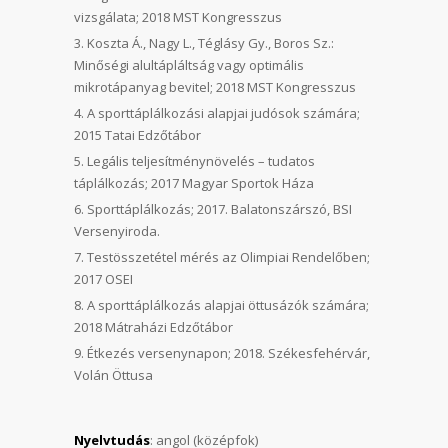
vizsgálata; 2018 MST Kongresszus
Koszta Á., Nagy L., Téglásy Gy., Boros Sz.:
Minőségi alultápláltság vagy optimális
mikrotápanyag bevitel; 2018 MST Kongresszus
A sporttáplálkozási alapjai judósok számára;
2015 Tatai Edzőtábor
Legális teljesítménynövelés – tudatos
táplálkozás; 2017 Magyar Sportok Háza
Sporttáplálkozás; 2017. Balatonszárszó, BSI
Versenyiroda.
Testösszetétel mérés az Olimpiai Rendelőben;
2017 OSEI
A sporttáplálkozás alapjai öttusázók számára;
2018 Mátraházi Edzőtábor
Étkezés versenynapon; 2018. Székesfehérvár,
Volán Öttusa
Nyelvtudás
: angol (középfok)