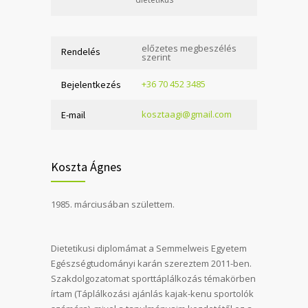
előzetes megbeszélés
Rendelés
szerint
+36 70 452 3485
Bejelentkezés
kosztaagi@gmail.com
E-mail
Koszta Ágnes
1985. márciusában születtem.
Dietetikusi diplomámat a Semmelweis Egyetem
Egészségtudományi karán szereztem 2011-ben.
Szakdolgozatomat sporttáplálkozás témakörben
írtam (Táplálkozási ajánlás kajak-kenu sportolók