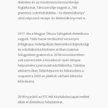
diabetes és az inzulinrezisztencia témája
foglalkoztat. Társszerzője vagyok a „160
grammos szénhidrátdiéta – Az életmódkönyv”
című népszerű recept- és életmódkönyvnek is.
2017. óta a Magyar Öttusa Válogatott dietetikusa
vagyok. Több hazai rendezésű versenyre
(Világkupa, Fedettpályás Nemzetközi Bajnokság)
és edzőtáborba kísértem el őket szakmai
felügyeletet gyakorolva. 2018 novemberében
volt szerencsém a következő nyári olimpia
helyszínére szervezett edzőtáborba, Tokióba
elkísérni őket, feltérképezni és felkészíteni a
csapatot a 2020-as játékok várható étkezési
kihívásaira.
2018 nyarától az FTC Női Kézilabdacsapat mellett
látok el dietetikusi feladatokat.