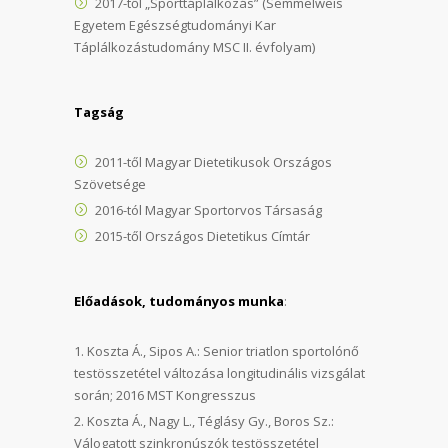
2017-től „Sporttáplálkozás” (Semmelweis
Egyetem Egészségtudományi Kar
Táplálkozástudomány MSC II. évfolyam)
Tagság
2011-től Magyar Dietetikusok Országos
Szövetsége
2016-tól Magyar Sportorvos Társaság
2015-től Országos Dietetikus Címtár
Előadások, tudományos munka
:
Koszta Á., Sipos A.: Senior triatlon sportolónő
testösszetétel változása longitudinális vizsgálat
során; 2016 MST Kongresszus
Koszta Á., Nagy L., Téglásy Gy., Boros Sz.:
Válogatott szinkronúszók testösszetétel