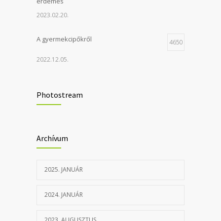
érdemes
2023.02.20.
A gyermekcipőkről
4650
2022.12.05.
Felújítás miatti szünet
4348
Photostream
2023.06.20.
Rehabilitációs szolgáltatások –
3964
Archívum
áremelkedés
2023.04.04.
2025. JANUÁR
2024. JANUÁR
2023. AUGUSZTUS