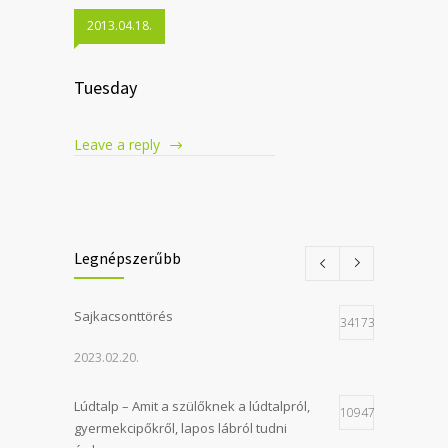
2013.04.18.
Tuesday
Leave a reply
Legnépszerűbb
Sajkacsonttörés
34173
2023.02.20.
Lúdtalp – Amit a szülőknek a lúdtalpról,
10947
gyermekcipőkről, lapos lábról tudni