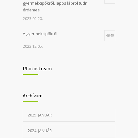
gyermekcipőkről, lapos lábról tudni
érdemes
2023.02.20.
A gyermekcipőkről
4648
2022.12.05.
Felújítás miatti szünet
4347
Photostream
2023.06.20.
Rehabilitációs szolgáltatások –
3964
Archívum
áremelkedés
2023.04.04.
2025. JANUÁR
2024. JANUÁR