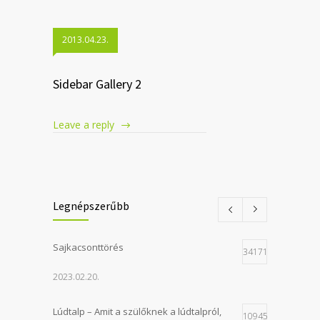
2013.04.23.
Sidebar Gallery 2
Leave a reply
Legnépszerűbb
Sajkacsonttörés
34171
2023.02.20.
Lúdtalp – Amit a szülőknek a lúdtalpról,
10945