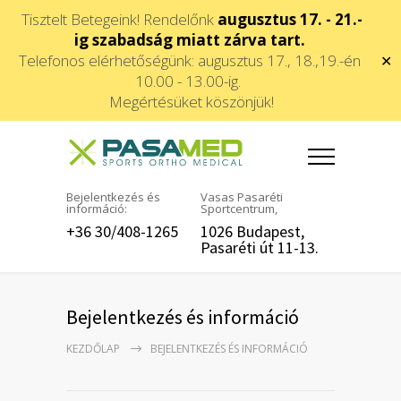
Tisztelt Betegeink! Rendelőnk
augusztus 17. - 21.-
ig szabadság miatt zárva tart.
Telefonos elérhetőségünk: augusztus 17., 18.,19.-én
✕
10.00 - 13.00-ig.
Megértésüket köszönjük!
Bejelentkezés és
Vasas Pasaréti
információ:
Sportcentrum,
+36 30/408-1265
1026 Budapest,
Pasaréti út 11-13.
Bejelentkezés és információ
KEZDŐLAP
BEJELENTKEZÉS ÉS INFORMÁCIÓ